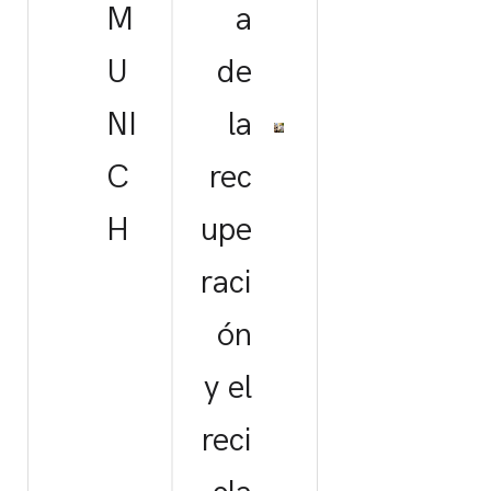
M
a
U
de
NI
la
C
rec
H
upe
raci
ón
y el
reci