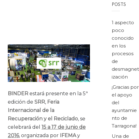
BINDER EN
POSTS
SRR
1 aspecto
poco
conocido
en los
procesos
de
desmagnet
ización
¡Gracias por
BINDER
estará presente en la 5ª
el apoyo
edición de
SRR
,
Feria
del
Internacional de la
ayuntamie
nto de
Recuperación y el Reciclado
, se
Tarragona!
celebrará del
15 a 17 de junio de
2016
, organizada por
IFEMA
y
Una de