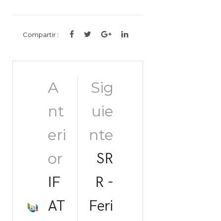
Compartir :
Post
A
Sig
nt
uie
navigation
eri
nte
or
SR
IF
R -
AT
Feri