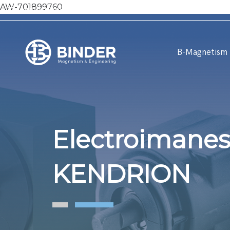
AW-701899760
binder@binder-es.com
+34 977 206 937
B-Magnetism
Electroimanes 
KENDRION