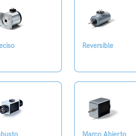
eciso
Reversible
busto
Marco Abierto