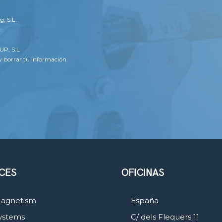
, S.L.
UP, S.L
 borrar tu información.
CES
OFICINAS
agnetism
España
ystems
C/ dels Flequers 11