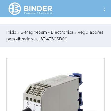
AW-701899760
Inicio
»
B-Magnetism
»
Electronica
»
Reguladores
para vibradores
»
33 43303B00