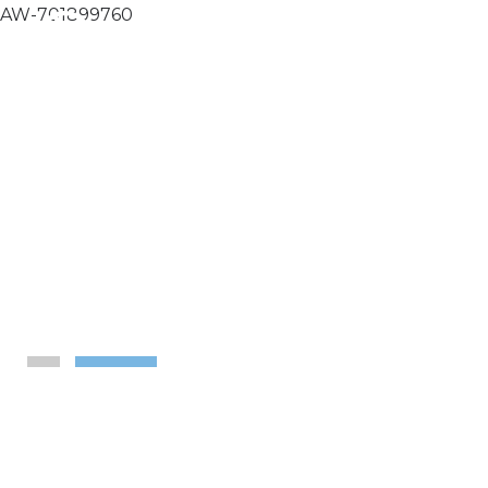
AW-701899760
Retenedores