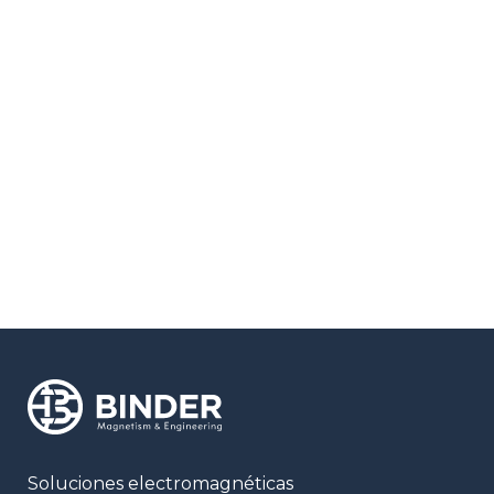
Responsable de los datos: Binder Magnetism And Engineering, S.L.
Finalidad de los datos: formulario de contacto web
Legitimidad: tu consentimiento
Almacenamiento de los datos: Base de datos alojada en OKITUP, S.L
Derechos: En cualquier momento puedes limitar, recuperar y borrar
tu información.
Soluciones electromagnéticas