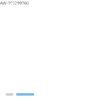
AW-701899760
Electroimanes
oscilantes